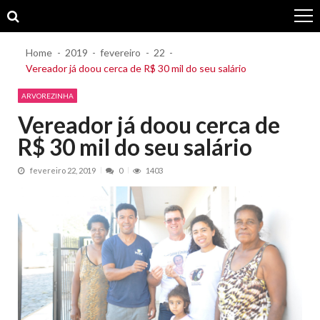
Skip
Skip
to
to
navigation
content
Home
2019
fevereiro
22
Vereador já doou cerca de R$ 30 mil do seu salário
ARVOREZINHA
Vereador já doou cerca de
R$ 30 mil do seu salário
fevereiro 22, 2019
0
1403