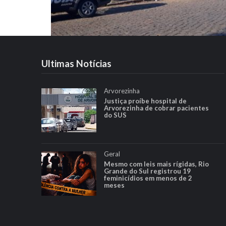
Ultimas Notícias
Arvorezinha
Justiça proíbe hospital de
Arvorezinha de cobrar pacientes
do SUS
Geral
Mesmo com leis mais rígidas, Rio
Grande do Sul registrou 19
feminicídios em menos de 2
meses