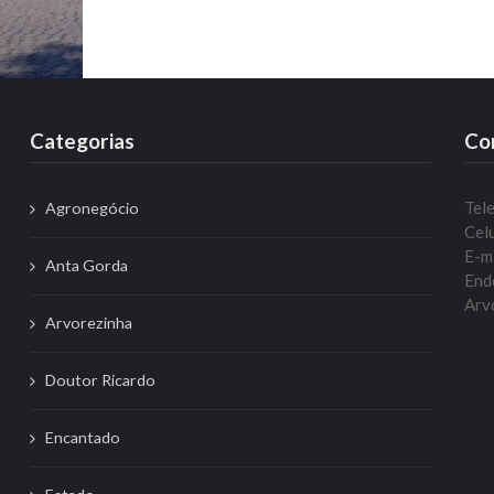
Categorias
Co
Tel
Agronegócio
Celu
E-m
Anta Gorda
Ende
Arvo
Arvorezinha
Doutor Ricardo
Encantado