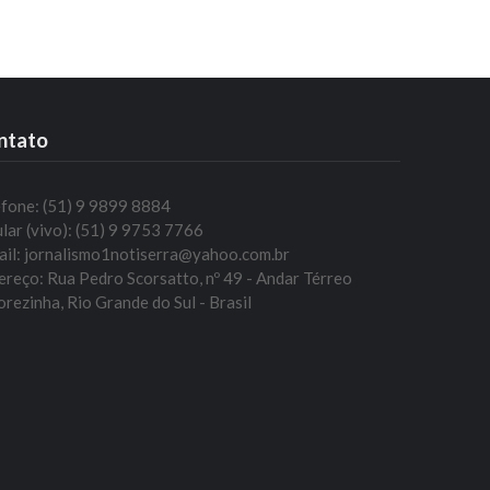
ntato
efone: (51) 9 9899 8884
lar (vivo): (51) 9 9753 7766
ail: jornalismo1notiserra@yahoo.com.br
reço: Rua Pedro Scorsatto, nº 49 - Andar Térreo
rezinha, Rio Grande do Sul - Brasil