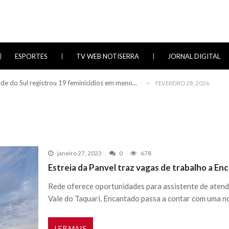
vorezinha
DEZEMBRO 20, 2025
 33º Natal no Morro Celebra 150 Anos da Imi...
DEZEMBRO 13, 2025
orte de “Boca” Enfrentarão Novo Júri
NOVEMBRO 27, 2025
ESPORTES
TV WEB NOTISERRA
JORNAL DIGITAL
a de cobrar pacientes do SUS
MARÇO 20, 2026
de do Sul registrou 19 feminicídios em meno...
FEVEREIRO 28, 2026
vorezinha
DEZEMBRO 20, 2025
 33º Natal no Morro Celebra 150 Anos da Imi...
DEZEMBRO 13, 2025
orte de “Boca” Enfrentarão Novo Júri
NOVEMBRO 27, 2025
a de cobrar pacientes do SUS
MARÇO 20, 2026
janeiro 27, 2023
0
678
de do Sul registrou 19 feminicídios em meno...
FEVEREIRO 28, 2026
Estreia da Panvel traz vagas de trabalho a E
vorezinha
DEZEMBRO 20, 2025
Rede oferece oportunidades para assistente de aten
Vale do Taquari, Encantado passa a contar com uma n
LER MAIS