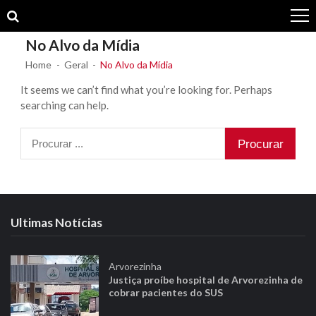
Skip
Skip
to
to
navigation
content
No Alvo da Mídia
Home
Geral
No Alvo da Mídia
It seems we can’t find what you’re looking for. Perhaps
searching can help.
Procurar
por:
Ultimas Notícias
Arvorezinha
Justiça proíbe hospital de Arvorezinha de
cobrar pacientes do SUS