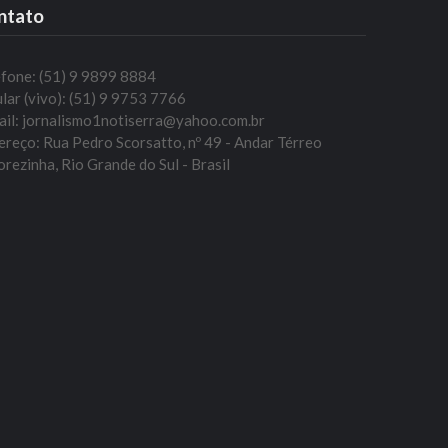
ntato
efone: (51) 9 9899 8884
lar (vivo): (51) 9 9753 7766
ail: jornalismo1notiserra@yahoo.com.br
reço: Rua Pedro Scorsatto, nº 49 - Andar Térreo
rezinha, Rio Grande do Sul - Brasil