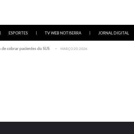
vorezinha
DEZEMBRO 20, 2025
 33º Natal no Morro Celebra 150 Anos da Imi...
DEZEMBRO 13, 2025
ESPORTES
TV WEB NOTISERRA
JORNAL DIGITAL
orte de “Boca” Enfrentarão Novo Júri
NOVEMBRO 27, 2025
a de cobrar pacientes do SUS
MARÇO 20, 2026
de do Sul registrou 19 feminicídios em meno...
FEVEREIRO 28, 2026
vorezinha
DEZEMBRO 20, 2025
 33º Natal no Morro Celebra 150 Anos da Imi...
DEZEMBRO 13, 2025
orte de “Boca” Enfrentarão Novo Júri
NOVEMBRO 27, 2025
a de cobrar pacientes do SUS
MARÇO 20, 2026
de do Sul registrou 19 feminicídios em meno...
FEVEREIRO 28, 2026
vorezinha
DEZEMBRO 20, 2025