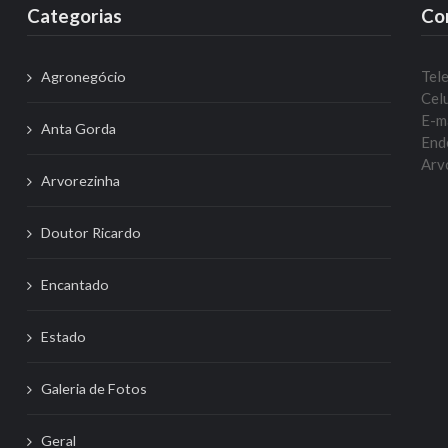
Categorias
Co
Tel
Agronegócio
Celu
E-m
Anta Gorda
Ende
Arvo
Arvorezinha
Doutor Ricardo
Encantado
Estado
Galeria de Fotos
Geral