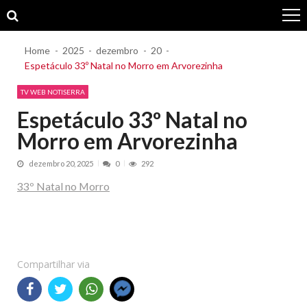
Skip
Skip
to
to
navigation
content
Home
2025
dezembro
20
Espetáculo 33º Natal no Morro em Arvorezinha
TV WEB NOTISERRA
Espetáculo 33º Natal no
Morro em Arvorezinha
dezembro 20, 2025
0
292
33º Natal no Morro
Compartilhar via