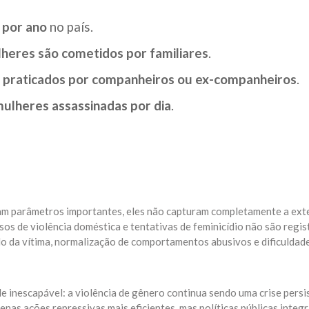
 por ano
no país.
heres são cometidos por familiares
.
o praticados por companheiros ou ex-companheiros
.
ulheres assassinadas por dia
.
çam parâmetros importantes, eles não capturam completamente a ext
sos de violência doméstica e tentativas de feminicídio não são regis
do da vítima, normalização de comportamentos abusivos e dificuldad
de inescapável: a violência de gênero continua sendo uma crise persi
enas ações repressivas mais eficientes, mas políticas públicas integ