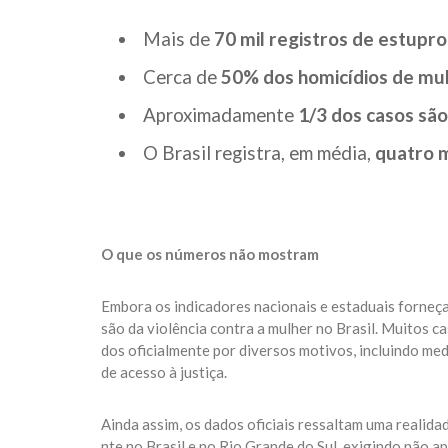
Mais de
70 mil registros de estupro
Cerca de
50% dos homicídios de mul
Aproximadamente
1/3 dos casos sã
O Brasil registra, em média,
quatro m
O que os números não mostram
Embora os indicadores nacionais e estaduais forne
são da violência contra a mulher no Brasil. Muitos ca
dos oficialmente por diversos motivos, incluindo me
de acesso à justiça.
Ainda assim, os dados oficiais ressaltam uma realida
nte no Brasil e no Rio Grande do Sul, exigindo não ap