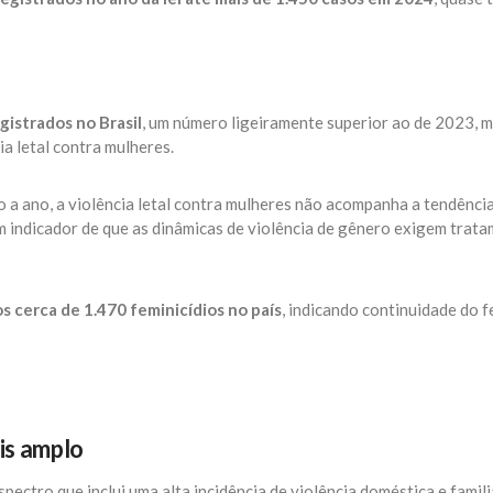
gistrados no Brasil
, um número ligeiramente superior ao de 2023, 
a letal contra mulheres.
 a ano, a violência letal contra mulheres não acompanha a tendência
um indicador de que as dinâmicas de violência de gênero exigem trat
os cerca de 1.470 feminicídios no país
, indicando continuidade do f
is amplo
ectro que inclui uma alta incidência de violência doméstica e famili