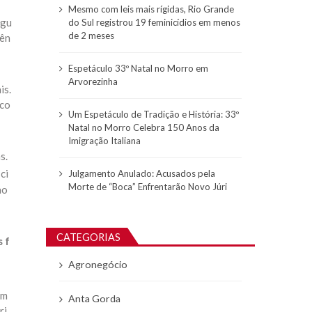
Mesmo com leis mais rígidas, Rio Grande
lgu
do Sul registrou 19 feminicídios em menos
de 2 meses
lên
Espetáculo 33º Natal no Morro em
Arvorezinha
is.
 co
Um Espetáculo de Tradição e História: 33º
Natal no Morro Celebra 150 Anos da
Imigração Italiana
s.
ci
Julgamento Anulado: Acusados pela
Morte de “Boca” Enfrentarão Novo Júri
ao
CATEGORIAS
 f
Agronegócio
 m
Anta Gorda
ri