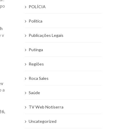
 po
POLÍCIA
Politíca
lh
e v
Publicações Legais
Putinga
Regiões
Roca Sales
ev
o a
Saúde
TV Web Notiserra
26,
Uncategorized