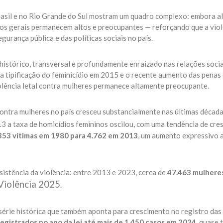
Brasil e no Rio Grande do Sul mostram um quadro complexo: embora a
ros gerais permanecem altos e preocupantes — reforçando que a vio
gurança pública e das políticas sociais no país.
histórico, transversal e profundamente enraizado nas relações socia
tipificação do feminicídio em 2015 e o recente aumento das penas
lência letal contra mulheres permanece altamente preocupante.
contra mulheres no país cresceu substancialmente nas últimas década
13 a taxa de homicídios femininos oscilou, com uma tendência de cres
353 vítimas em 1980 para 4.762 em 2013
, um aumento expressivo 
istência da violência: entre 2013 e 2023, cerca de
47.463 mulheres
Violência 2025
.
série histórica que também aponta para crescimento no registro das
egistrados no ano da lei até mais de 1.450 casos em 2024
, quase t