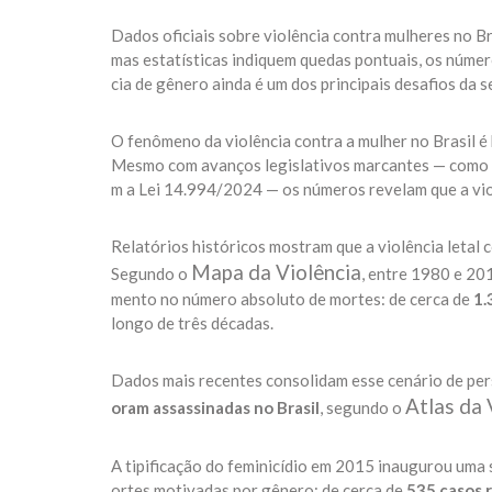
Dados oficiais sobre violência contra mulheres no 
mas estatísticas indiquem quedas pontuais, os núme
cia de gênero ainda é um dos principais desafios da se
O fenômeno da violência contra a mulher no Brasil é 
Mesmo com avanços legislativos marcantes — como a 
m a Lei 14.994/2024 — os números revelam que a vio
Relatórios históricos mostram que a violência letal 
Mapa da Violência
Segundo o
, entre 1980 e 20
mento no número absoluto de mortes: de cerca de
1.
longo de três décadas.
Dados mais recentes consolidam esse cenário de pers
Atlas da 
oram assassinadas no Brasil
, segundo o
A tipificação do feminicídio em 2015 inaugurou uma 
ortes motivadas por gênero: de cerca de
535 casos r