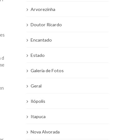
Arvorezinha
Doutor Ricardo
mes
Encantado
Estado
 d
ame
Galeria de Fotos
Geral
en
Ilópolis
Itapuca
Nova Alvorada
ar.