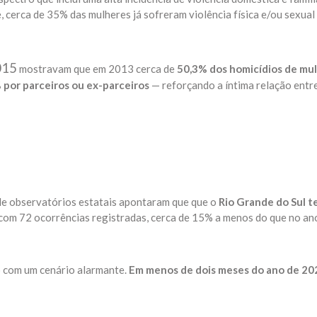
 cerca de 35% das mulheres já sofreram violência física e/ou sexual
015
mostravam que em 2013 cerca de
50,3% dos homicídios de mu
por parceiros ou ex-parceiros
— reforçando a íntima relação entr
e de observatórios estatais apontaram que que o
Rio Grande do Sul t
 com 72 ocorrências registradas, cerca de 15% a menos do que no an
o com um cenário alarmante.
Em menos de dois meses do ano de 20