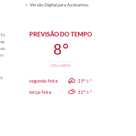
Versão Digital para Assinantes
PREVISÃO DO TEMPO
 fo
lhe
8 °
pas
ev
CÉU LIMPO
em
segunda-feira
15°
6 °
terça-feira
11°
6 °