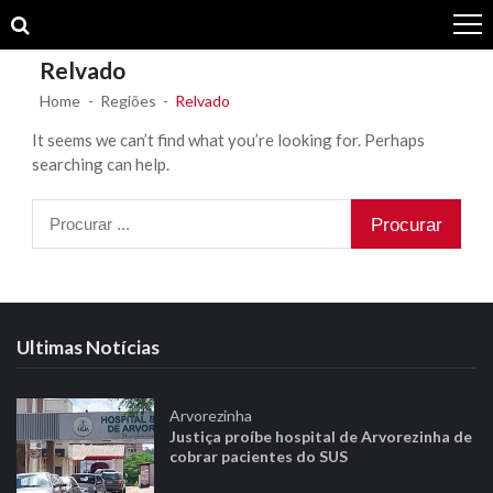
Skip
Skip
to
to
navigation
content
Relvado
Home
Regiões
Relvado
It seems we can’t find what you’re looking for. Perhaps
searching can help.
Procurar
por:
Ultimas Notícias
Arvorezinha
Justiça proíbe hospital de Arvorezinha de
cobrar pacientes do SUS