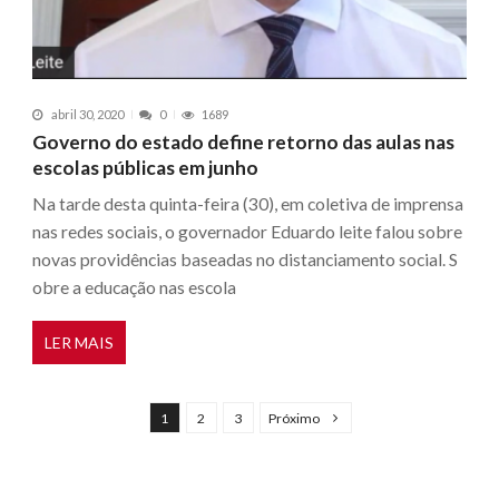
abril 30, 2020
0
1689
Governo do estado define retorno das aulas nas
escolas públicas em junho
Na tarde desta quinta-feira (30), em coletiva de imprensa
nas redes sociais, o governador Eduardo leite falou sobre
novas providências baseadas no distanciamento social. S
obre a educação nas escola
LER MAIS
N
a
1
2
3
Próximo
v
e