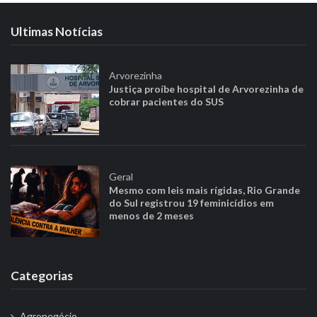
g
a
Ultimas Notícias
ç
ã
Arvorezinha
o
Justiça proíbe hospital de Arvorezinha de
p
cobrar pacientes do SUS
o
r
p
o
Geral
Mesmo com leis mais rígidas, Rio Grande
s
do Sul registrou 19 feminicídios em
t
menos de 2 meses
s
Categorias
Agronegócio