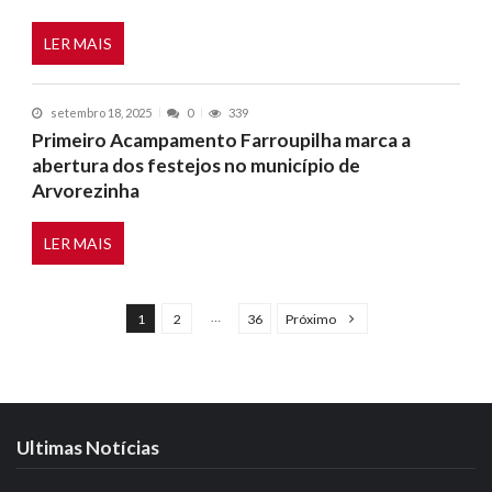
LER MAIS
setembro 18, 2025
0
339
Primeiro Acampamento Farroupilha marca a
abertura dos festejos no município de
Arvorezinha
LER MAIS
N
a
…
1
2
36
Próximo
v
e
g
a
Ultimas Notícias
ç