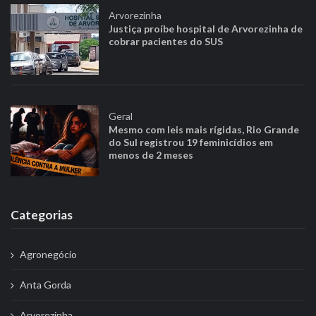
ã
Arvorezinha
o
Justiça proíbe hospital de Arvorezinha de
p
cobrar pacientes do SUS
o
r
p
o
Geral
Mesmo com leis mais rígidas, Rio Grande
s
do Sul registrou 19 feminicídios em
t
menos de 2 meses
s
Categorias
Agronegócio
Anta Gorda
Arvorezinha