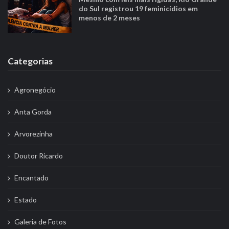
s
do Sul registrou 19 feminicídios em
t
menos de 2 meses
s
Categorias
Agronegócio
Anta Gorda
Arvorezinha
Doutor Ricardo
Encantado
Estado
Galeria de Fotos