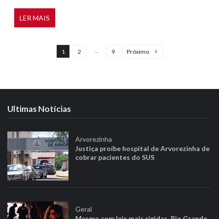
LER MAIS
N
a
…
1
2
9
Próximo
v
e
g
a
Ultimas Notícias
ç
ã
Arvorezinha
o
Justiça proíbe hospital de Arvorezinha de
p
cobrar pacientes do SUS
o
r
p
o
Geral
Mesmo com leis mais rígidas, Rio Grande