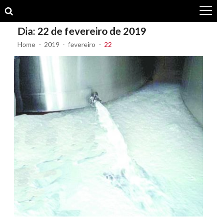
Skip
Skip
to
to
navigation
content
Dia:
22 de fevereiro de 2019
Home
2019
fevereiro
22