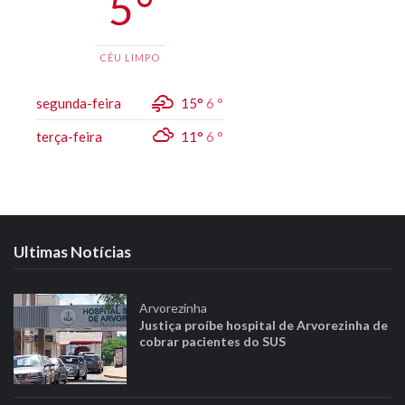
5 °
CÉU LIMPO
segunda-feira
15°
6 °
terça-feira
11°
6 °
Ultimas Notícias
Arvorezinha
Justiça proíbe hospital de Arvorezinha de
cobrar pacientes do SUS