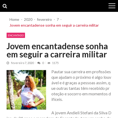
Skip
Skip
to
to
navigation
content
Home
2020
fevereiro
7
Jovem encantadense sonha em seguir a carreira militar
ENCANTADO
Jovem encantadense sonha
em seguir a carreira militar
fevereiro 7, 2020
0
1175
Pautar sua carreira em profissões
que ajudam o próximo é algo louv
ável e é graças a pessoas assim, q
ue outras tantas têm recebido pr
oteção e socorro em momentos d
ifíceis.
A jovem Andieli Stefani da Silva D