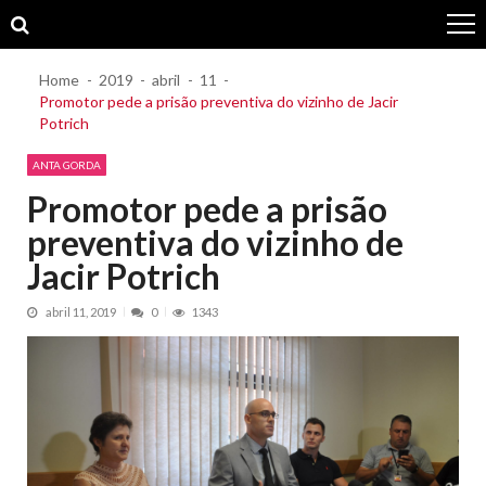
Skip
Skip
to
to
navigation
content
Home
2019
abril
11
Promotor pede a prisão preventiva do vizinho de Jacir
Potrich
ANTA GORDA
Promotor pede a prisão
preventiva do vizinho de
Jacir Potrich
abril 11, 2019
0
1343