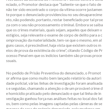
nciado, o Promotor destaca que “Saliente-se que o fato de
não ter sido encontrado o corpo da vítima ocorre justamen
te porque o denunciado providenciou no seu desaparecime
nto, não podendo, portanto, restar beneficiado por tal proe
za com o seu não processamento criminal. Embora se saiba
que os crimes materiais, quais sejam, aqueles que deixam v
estígios, seja relevante o exame de corpo de delito para a c
omprovação da materialidade, tem-se que o mesmo, em al
guns casos, é prescindível, haja vista que existem outros m
eios de prova da existência do crime”, citando Código de Pr
ocesso Penal em que os indícios também são provas proce
ssuais.
No pedido de Prisão Preventiva do denunciado, o Promot
or afirma que como muito bem lançado relatório da autori
dade policial, várias linhas de investigação foram analisada
s e seguidas, chamando a atenção o de um provável crime d
e homicídio praticado pelo denunciado e que tal linha de in
vestigação ganhou força nas análises feitas no local dos fat
os, bem como pelas imagens captadas pelas câmeras de se
gurança da casa do próprio denunciado, pela mudança em