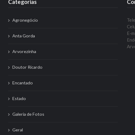
Categorias
Co
Tel
Agronegócio
Celu
E-m
Anta Gorda
Ende
Arvo
Arvorezinha
Doutor Ricardo
Encantado
Estado
Galeria de Fotos
Geral