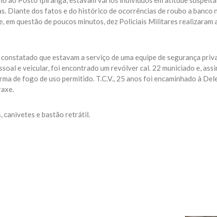
o ao Posto Ipiranga, estavam vários indivíduos em atitude suspeita,
as. Diante dos fatos e do histórico de ocorrências de roubo a banco 
e, em questão de poucos minutos, dez Policiais Militares realizaram 
e constatado que estavam a serviço de uma equipe de segurança priv
soal e veicular, foi encontrado um revólver cal. 22 municiado e, assi
arma de fogo de uso permitido. T.C.V., 25 anos foi encaminhado à Del
raxe.
 canivetes e bastão retrátil.