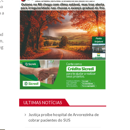
 c
na
a a
ad
m,
eg
ULTIMAS NOTÍCIAS
Justiça proíbe hospital de Arvorezinha de
cobrar pacientes do SUS