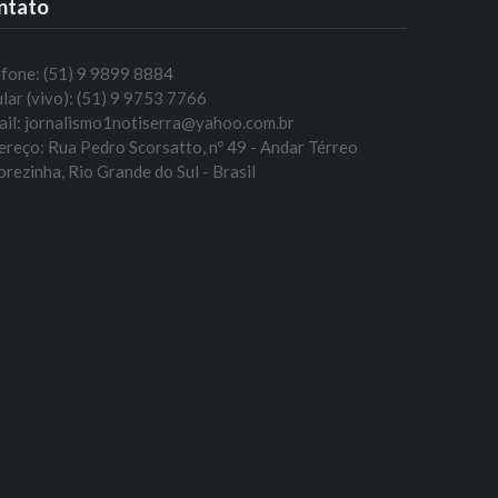
ntato
efone: (51) 9 9899 8884
lar (vivo): (51) 9 9753 7766
ail: jornalismo1notiserra@yahoo.com.br
reço: Rua Pedro Scorsatto, nº 49 - Andar Térreo
rezinha, Rio Grande do Sul - Brasil