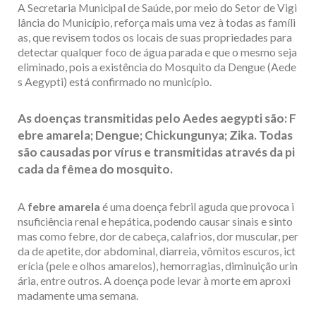
A Secretaria Municipal de Saúde, por meio do Setor de Vigi
lância do Município, reforça mais uma vez à todas as famíli
as, que revisem todos os locais de suas propriedades para
detectar qualquer foco de água parada e que o mesmo seja
eliminado, pois a existência do Mosquito da Dengue (Aede
s Aegypti) está confirmado no município.
As doenças transmitidas pelo Aedes aegypti são: F
ebre amarela; Dengue; Chickungunya; Zika. Todas
são causadas por vírus e transmitidas através da pi
cada da fêmea do mosquito.
A
febre amarela
é uma doença febril aguda que provoca i
nsuficiência renal e hepática, podendo causar sinais e sinto
mas como febre, dor de cabeça, calafrios, dor muscular, per
da de apetite, dor abdominal, diarreia, vômitos escuros, ict
erícia (pele e olhos amarelos), hemorragias, diminuição urin
ária, entre outros. A doença pode levar à morte em aproxi
madamente uma semana.