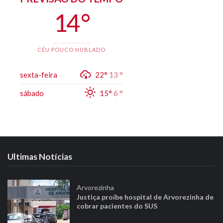
14 °
CÉU POUCO NUBLADO
sexta-feira
22°
13 °
sábado
15°
6 °
Ultimas Notícias
Arvorezinha
Justiça proíbe hospital de Arvorezinha de
cobrar pacientes do SUS