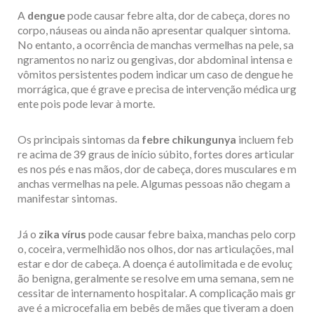
A
dengue
pode causar febre alta, dor de cabeça, dores no
corpo, náuseas ou ainda não apresentar qualquer sintoma.
No entanto, a ocorrência de manchas vermelhas na pele, sa
ngramentos no nariz ou gengivas, dor abdominal intensa e
vômitos persistentes podem indicar um caso de dengue he
morrágica, que é grave e precisa de intervenção médica urg
ente pois pode levar à morte.
Os principais sintomas da
febre chikungunya
incluem feb
re acima de 39 graus de início súbito, fortes dores articular
es nos pés e nas mãos, dor de cabeça, dores musculares e m
anchas vermelhas na pele. Algumas pessoas não chegam a
manifestar sintomas.
Já o
zika vírus
pode causar febre baixa, manchas pelo corp
o, coceira, vermelhidão nos olhos, dor nas articulações, mal
estar e dor de cabeça. A doença é autolimitada e de evoluç
ão benigna, geralmente se resolve em uma semana, sem ne
cessitar de internamento hospitalar. A complicação mais gr
ave é a microcefalia em bebês de mães que tiveram a doen