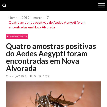
Skip
Skip
to
to
navigation
content
Home
2019
março
7
Quatro amostras positivas do Aedes Aegypti foram
encontradas em Nova Alvorada
NOVA ALVORADA
Quatro amostras positivas
do Aedes Aegypti foram
encontradas em Nova
Alvorada
março 7, 2019
0
1055