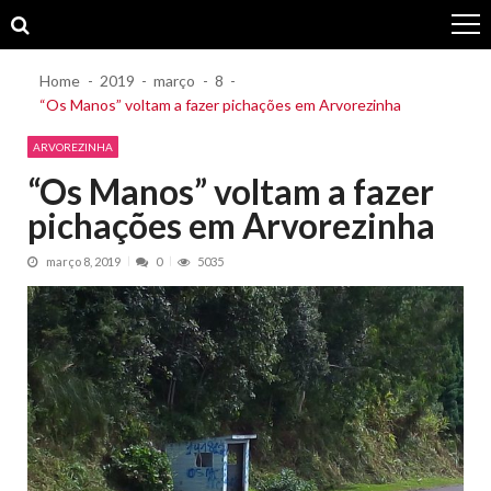
Skip
Skip
to
to
navigation
content
Home
2019
março
8
“Os Manos” voltam a fazer pichações em Arvorezinha
ARVOREZINHA
“Os Manos” voltam a fazer
pichações em Arvorezinha
março 8, 2019
0
5035