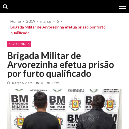
Skip
Skip
to
to
navigation
content
Home
2019
março
6
Brigada Militar de Arvorezinha efetua prisão por furto
qualificado
ARVOREZINHA
Brigada Militar de
Arvorezinha efetua prisão
por furto qualificado
março 6, 2019
0
1659