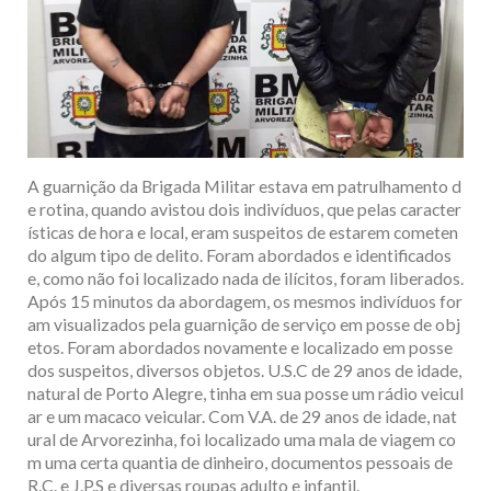
A guarnição da Brigada Militar estava em patrulhamento d
e rotina, quando avistou dois indivíduos, que pelas caracter
ísticas de hora e local, eram suspeitos de estarem cometen
do algum tipo de delito. Foram abordados e identificados
e, como não foi localizado nada de ilícitos, foram liberados.
Após 15 minutos da abordagem, os mesmos indivíduos for
am visualizados pela guarnição de serviço em posse de obj
etos. Foram abordados novamente e localizado em posse
dos suspeitos, diversos objetos. U.S.C de 29 anos de idade,
natural de Porto Alegre, tinha em sua posse um rádio veicul
ar e um macaco veicular. Com V.A. de 29 anos de idade, nat
ural de Arvorezinha, foi localizado uma mala de viagem co
m uma certa quantia de dinheiro, documentos pessoais de
R.C. e J.P.S e diversas roupas adulto e infantil.