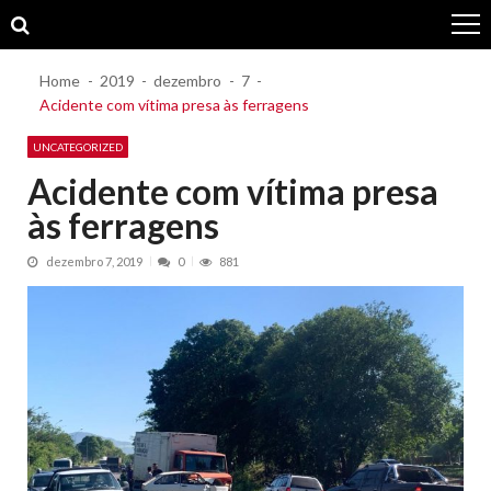
Skip
Skip
to
to
navigation
content
Home
2019
dezembro
7
Acidente com vítima presa às ferragens
UNCATEGORIZED
Acidente com vítima presa
às ferragens
dezembro 7, 2019
0
881