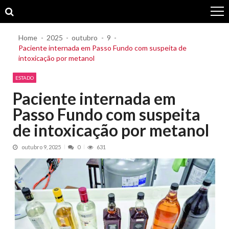
Skip
Skip
to
to
navigation
content
Home
2025
outubro
9
Paciente internada em Passo Fundo com suspeita de
intoxicação por metanol
ESTADO
Paciente internada em
Passo Fundo com suspeita
de intoxicação por metanol
outubro 9, 2025
0
631