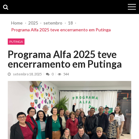
Skip
Skip
to
to
navigation
content
Home
2025
setembro
18
Programa Alfa 2025 teve encerramento em Putinga
PUTINGA
Programa Alfa 2025 teve
encerramento em Putinga
setembro 18, 2025
0
544