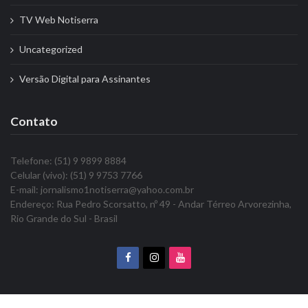
TV Web Notiserra
Uncategorized
Versão Digital para Assinantes
Contato
Telefone: (51) 9 9899 8884
Celular (vivo): (51) 9 9753 7766
E-mail: jornalismo1notiserra@yahoo.com.br
Endereço: Rua Pedro Scorsatto, nº 49 - Andar Térreo Arvorezinha,
Rio Grande do Sul - Brasil