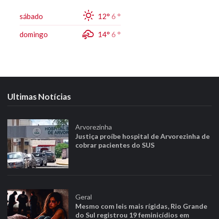
sábado
12°
6 °
domingo
14°
6 °
Ultimas Notícias
Arvorezinha
Justiça proíbe hospital de Arvorezinha de
cobrar pacientes do SUS
Geral
Mesmo com leis mais rígidas, Rio Grande
do Sul registrou 19 feminicídios em