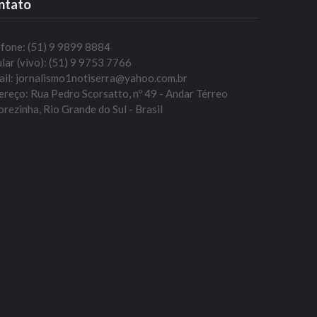
ntato
efone: (51) 9 9899 8884
lar (vivo): (51) 9 9753 7766
ail: jornalismo1notiserra@yahoo.com.br
reço: Rua Pedro Scorsatto, nº 49 - Andar Térreo
rezinha, Rio Grande do Sul - Brasil