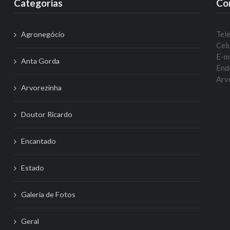
Categorias
Co
Tel
Agronegócio
Celu
E-m
Anta Gorda
Ende
Arvo
Arvorezinha
Doutor Ricardo
Encantado
Estado
Galeria de Fotos
Geral