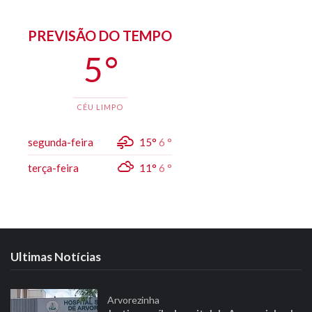
PREVISÃO DO TEMPO
5 °
CÉU LIMPO
segunda-feira
15°
6 °
terça-feira
11°
6 °
Ultimas Notícias
Arvorezinha