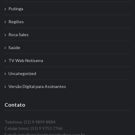
Putinga
Regiões
Roca Sales
Saúde
TV Web Notiserra
Uncategorized
Versão Digital para Assinantes
Contato
Telefone: (51) 9 9899 8884
Celular (vivo): (51) 9 9753 7766
E-mail: jornalismo1notiserra@yahoo.com.br