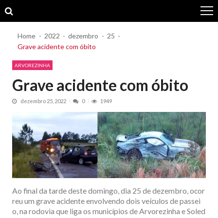
Skip
Skip
to
to
navigation
content
Home
2022
dezembro
25
Grave acidente com óbito
ARVOREZINHA
Grave acidente com óbito
dezembro 25, 2022
0
1949
Ao final da tarde deste domingo, dia 25 de dezembro, ocor
reu um grave acidente envolvendo dois veículos de passei
o, na rodovia que liga os municípios de Arvorezinha e Soled