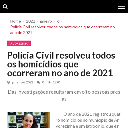
Skip
Skip
to
to
navigation
content
Home
2022
janeiro
6
Polícia Civil resolveu todos os homicídios que ocorreram no
ano de 2021
ARVOREZINHA
Polícia Civil resolveu todos
os homicídios que
ocorreram no ano de 2021
janeiro 6, 2022
0
1290
Das investigações resultaram em oito pessoas pres
as
O ano de 2021 registrou quat
ro homicídios no município de Ar
vorezinha e um latrocínio, que é r