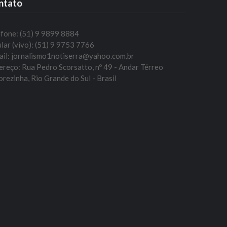
ntato
efone: (51) 9 9899 8884
lar (vivo): (51) 9 9753 7766
ail: jornalismo1notiserra@yahoo.com.br
reço: Rua Pedro Scorsatto, nº 49 - Andar Térreo
rezinha, Rio Grande do Sul - Brasil