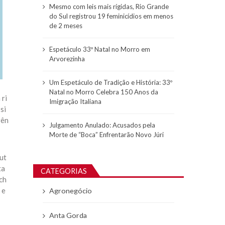
Mesmo com leis mais rígidas, Rio Grande
do Sul registrou 19 feminicídios em menos
de 2 meses
Espetáculo 33º Natal no Morro em
Arvorezinha
Um Espetáculo de Tradição e História: 33º
Natal no Morro Celebra 150 Anos da
 ri
Imigração Italiana
si
rên
Julgamento Anulado: Acusados pela
Morte de “Boca” Enfrentarão Novo Júri
ut
ta
CATEGORIAS
ch
 e
Agronegócio
Anta Gorda