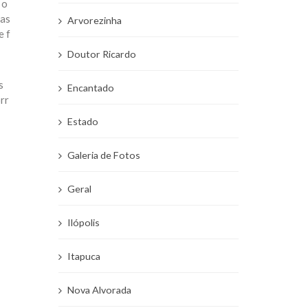
 o
sas
Arvorezinha
e f
Doutor Ricardo
s
Encantado
rr
Estado
Galeria de Fotos
Geral
Ilópolis
Itapuca
Nova Alvorada