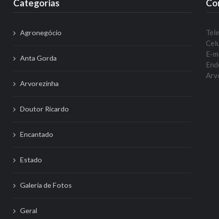
Categorias
Co
Tel
Agronegócio
Celu
E-m
Anta Gorda
Ende
Arvo
Arvorezinha
Doutor Ricardo
Encantado
Estado
Galeria de Fotos
Geral