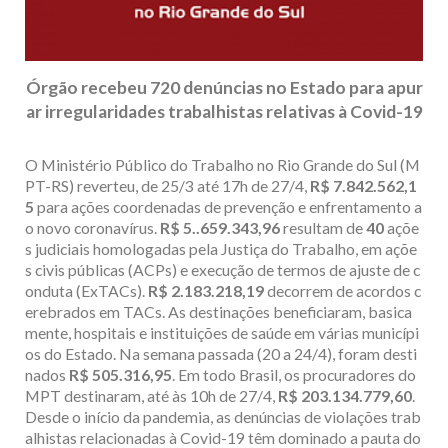
Órgão recebeu 720 denúncias no Estado para apur
ar irregularidades trabalhistas relativas à Covid-19
O Ministério Público do Trabalho no Rio Grande do Sul (M
PT-RS) reverteu, de 25/3 até 17h de 27/4,
R$ 7.842.562,1
5
para ações coordenadas de prevenção e enfrentamento a
o novo coronavírus.
R$ 5..659.343,96
resultam de
40
açõe
s judiciais homologadas pela Justiça do Trabalho, em açõe
s civis públicas (ACPs) e execução de termos de ajuste de c
onduta (ExTACs).
R$ 2.183.218,19
decorrem de acordos c
erebrados em TACs. As destinações beneficiaram, basica
mente, hospitais e instituições de saúde em várias municípi
os do Estado. Na semana passada (20 a 24/4), foram desti
nados
R$ 505.316,95
. Em todo Brasil, os procuradores do
MPT destinaram, até às 10h de 27/4,
R$ 203.134.779,60
.
Desde o início da pandemia, as denúncias de violações trab
alhistas relacionadas à Covid-19 têm dominado a pauta do