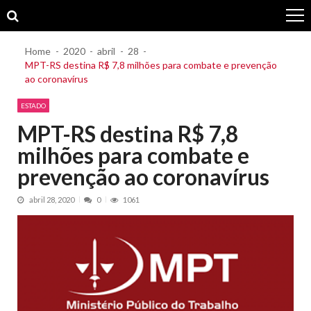
Skip
Skip
to
to
navigation
content
Home
2020
abril
28
MPT-RS destina R$ 7,8 milhões para combate e prevenção
ao coronavírus
ESTADO
MPT-RS destina R$ 7,8
milhões para combate e
prevenção ao coronavírus
abril 28, 2020
0
1061