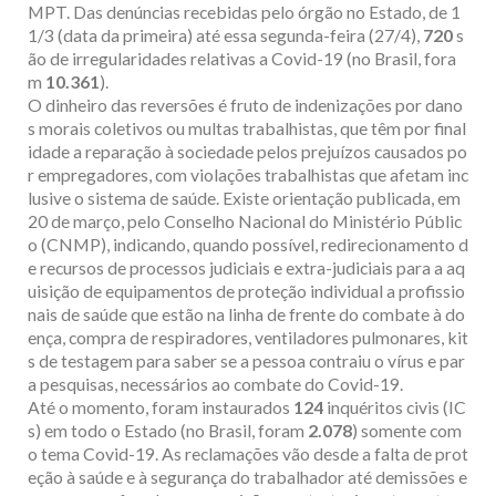
MPT. Das denúncias recebidas pelo órgão no Estado, de 1
1/3 (data da primeira) até essa segunda-feira (27/4),
720
s
ão de irregularidades relativas a Covid-19 (no Brasil, fora
m
10.361
).
O dinheiro das reversões é fruto de indenizações por dano
s morais coletivos ou multas trabalhistas, que têm por final
idade a reparação à sociedade pelos prejuízos causados po
r empregadores, com violações trabalhistas que afetam inc
lusive o sistema de saúde. Existe orientação publicada, em
20 de março, pelo Conselho Nacional do Ministério Públic
o (CNMP), indicando, quando possível, redirecionamento d
e recursos de processos judiciais e extra-judiciais para a aq
uisição de equipamentos de proteção individual a profissio
nais de saúde que estão na linha de frente do combate à do
ença, compra de respiradores, ventiladores pulmonares, kit
s de testagem para saber se a pessoa contraiu o vírus e par
a pesquisas, necessários ao combate do Covid-19.
Até o momento, foram instaurados
124
inquéritos civis (IC
s) em todo o Estado (no Brasil, foram
2.078
) somente com
o tema Covid-19. As reclamações vão desde a falta de prot
eção à saúde e à segurança do trabalhador até demissões e