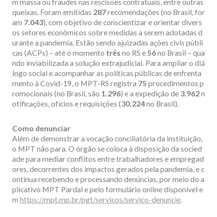
m massa ou fraudes nas rescisões contratuais, entre outras
queixas. Foram emitidas
287
recomendações (no Brasil, for
am
7.043
), com objetivo de conscientizar e orientar divers
os setores econômicos sobre medidas a serem adotadas d
urante a pandemia. Estão sendo ajuizadas ações civis públi
cas (ACPs) – até o momento
três
no RS e
56
no Brasil – qua
ndo inviabilizada a solução extrajudicial. Para ampliar o diá
logo social e acompanhar as políticas públicas de enfrenta
mento à Covid-19, o MPT-RS registra
75
procedimentos p
romocionais (no Brasil, são
1.296
) e a expedição de
3.962
n
otificações, ofícios e requisições (
30.224
no Brasil).
Como denunciar
Além de demonstrar a vocação conciliatória da instituição,
o MPT não para. O órgão se coloca à disposição da socied
ade para mediar conflitos entre trabalhadores e empregad
ores, decorrentes dos impactos gerados pela pandemia, e c
ontinua recebendo e processando denúncias, por meio do a
plicativo MPT Pardal e pelo formulário online disponível e
m
https://mpt.mp.br/pgt/servicos/servico-denuncie
.