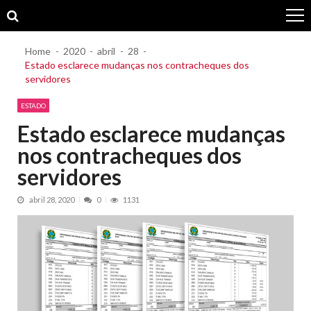
Skip
Skip
to
to
navigation
content
Home
2020
abril
28
Estado esclarece mudanças nos contracheques dos
servidores
ESTADO
Estado esclarece mudanças
nos contracheques dos
servidores
abril 28, 2020
0
1131