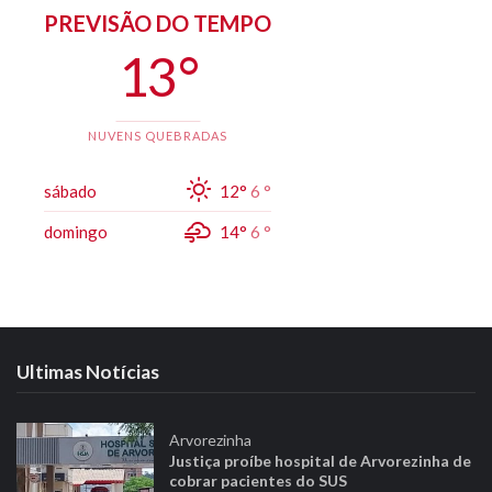
PREVISÃO DO TEMPO
13 °
NUVENS QUEBRADAS
sábado
12°
6 °
domingo
14°
6 °
Ultimas Notícias
Arvorezinha
Justiça proíbe hospital de Arvorezinha de
cobrar pacientes do SUS