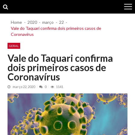
Skip
Skip
to
to
navigation
content
Home
2020
março
22
Vale do Taquari confirma dois primeiros casos de
Coronavírus
GERAL
Vale do Taquari confirma
dois primeiros casos de
Coronavírus
março 22, 2020
0
1141