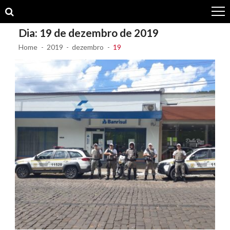
Skip
Skip
to
to
navigation
content
Dia:
19 de dezembro de 2019
Home
2019
dezembro
19