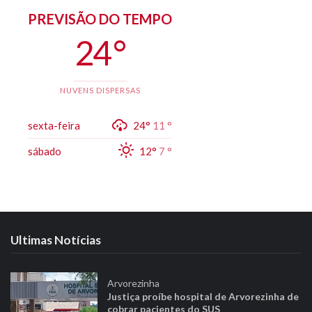
PREVISÃO DO TEMPO
24 °
NUVENS DISPERSAS
sexta-feira
24°
11 °
sábado
12°
7 °
Ultimas Notícias
Arvorezinha
Justiça proíbe hospital de Arvorezinha de
cobrar pacientes do SUS