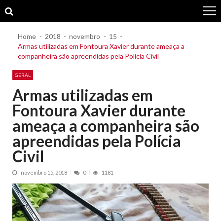
Skip
Skip
to
to
navigation
content
Home
2018
novembro
15
Armas utilizadas em Fontoura Xavier durante ameaça a
companheira são apreendidas pela Polícia Civil
GERAL
Armas utilizadas em
Fontoura Xavier durante
ameaça a companheira são
apreendidas pela Polícia
Civil
novembro 15, 2018
0
1181