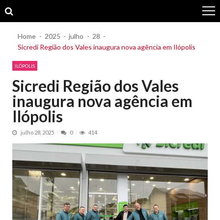
Skip
Skip
to
to
navigation
content
Home
2025
julho
28
Sicredi Região dos Vales inaugura nova agência em Ilópolis
ILÓPOLIS
Sicredi Região dos Vales
inaugura nova agência em
Ilópolis
julho 28, 2025
0
414