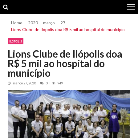
Skip
Skip
to
to
navigation
content
Home
2020
março
27
Lions Clube de Ilópolis doa R$ 5 mil ao hospital do município
ILÓPOLIS
Lions Clube de Ilópolis doa
R$ 5 mil ao hospital do
município
março 27, 2020
0
949