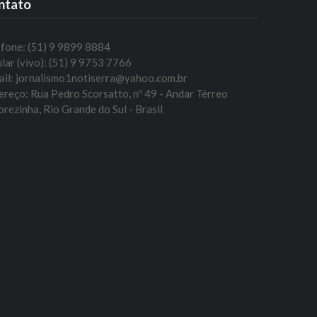
ntato
efone: (51) 9 9899 8884
lar (vivo): (51) 9 9753 7766
ail: jornalismo1notiserra@yahoo.com.br
reço: Rua Pedro Scorsatto, nº 49 - Andar Térreo
rezinha, Rio Grande do Sul - Brasil