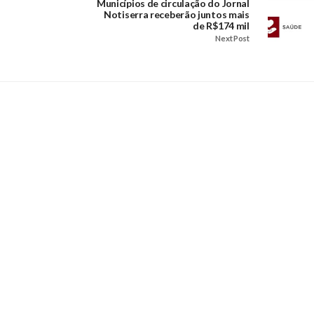
Municípios de circulação do Jornal
Notiserra receberão juntos mais
de R$174 mil
Next Post