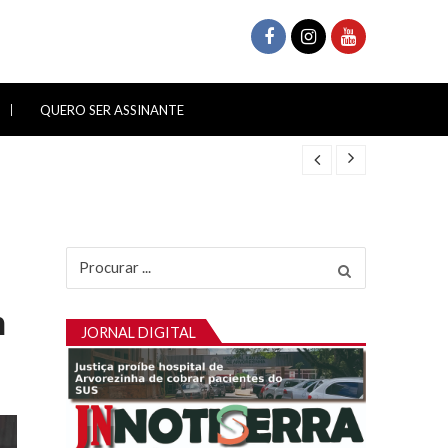
QUERO SER ASSINANTE
Procurar
por:
m
JORNAL DIGITAL