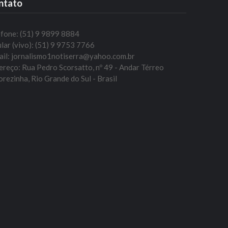
ntato
efone: (51) 9 9899 8884
lar (vivo): (51) 9 9753 7766
ail: jornalismo1notiserra@yahoo.com.br
reço: Rua Pedro Scorsatto, nº 49 - Andar Térreo
rezinha, Rio Grande do Sul - Brasil