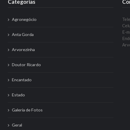
Categorias
Co
Tel
Agronegócio
Celu
E-m
Anta Gorda
Ende
Arvo
Arvorezinha
Doutor Ricardo
Encantado
Estado
Galeria de Fotos
Geral