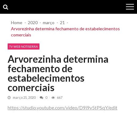
Skip
Skip
to
to
navigation
content
Home
2020
março
21
Arvorezinha determina fechamento de estabelecimentos
comerciais
TV WEB NOTISERRA
Arvorezinha determina
fechamento de
estabelecimentos
comerciais
março 21, 2020
0
667
https://studio.youtube.com/video/D9i9v5tPSqY/edit