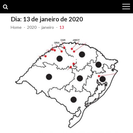
Skip
Skip
to
to
navigation
content
Dia:
13 de janeiro de 2020
Home
2020
janeiro
13