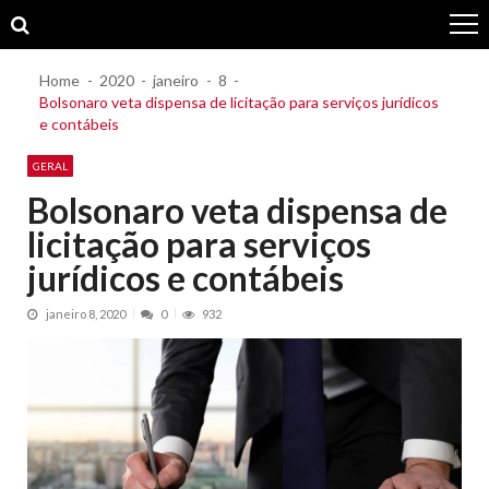
Skip
Skip
to
to
navigation
content
Home
2020
janeiro
8
Bolsonaro veta dispensa de licitação para serviços jurídicos
e contábeis
GERAL
Bolsonaro veta dispensa de
licitação para serviços
jurídicos e contábeis
janeiro 8, 2020
0
932