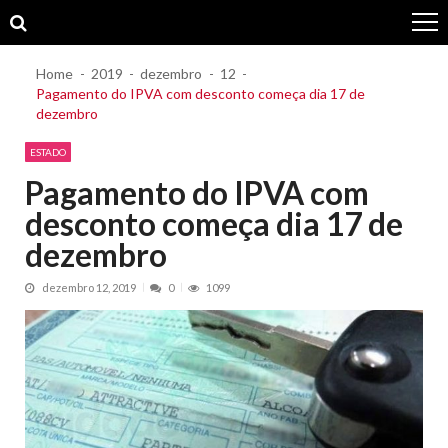
Skip
Skip
to
to
navigation
content
Home
2019
dezembro
12
Pagamento do IPVA com desconto começa dia 17 de
dezembro
ESTADO
Pagamento do IPVA com
desconto começa dia 17 de
dezembro
dezembro 12, 2019
0
1099