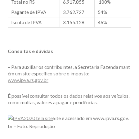
Total no RS
6.917.855
100%
Pagante de IPVA
3.762.727
54%
Isenta de IPVA
3.155.128
46%
Consultas e dúvidas
– Para auxiliar os contribuintes, a Secretaria Fazenda mant
ém um site específico sobre o imposto:
www.ipva.rs.gov.br
É possível consultar todos os dados relativos aos veículos,
como multas, valores a pagar e pendências.
Site é acessado em www.ipva.rs.gov.
br – Foto: Reprodução