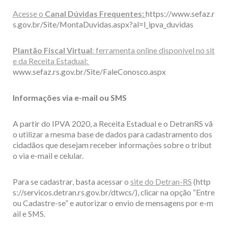
Acesse o
Canal Dúvidas Frequentes:
https://www.sefaz.r
s.gov.br/Site/MontaDuvidas.aspx?al=l_ipva_duvidas
Plantão Fiscal Virtual
: ferramenta online disponível no sit
e da Receita Estadual:
www.sefaz.rs.gov.br/Site/FaleConosco.aspx
Informações via e-mail ou SMS
A partir do IPVA 2020, a Receita Estadual e o DetranRS vã
o utilizar a mesma base de dados para cadastramento dos
cidadãos que desejam receber informações sobre o tribut
o via e-mail e celular.
Para se cadastrar, basta acessar o
site do Detran-RS
(http
s://servicos.detran.rs.gov.br/dtwcs/), clicar na opção “Entre
ou Cadastre-se” e autorizar o envio de mensagens por e-m
ail e SMS.