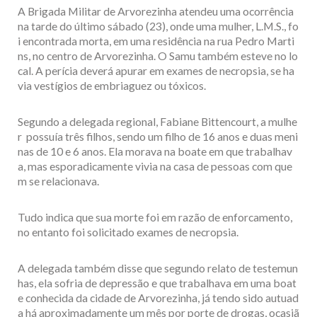
A Brigada Militar de Arvorezinha atendeu uma ocorrência
na tarde do último sábado (23), onde uma mulher, L.M.S., fo
i encontrada morta, em uma residência na rua Pedro Marti
ns, no centro de Arvorezinha. O Samu também esteve no lo
cal. A perícia deverá apurar em exames de necropsia, se ha
via vestígios de embriaguez ou tóxicos.
Segundo a delegada regional, Fabiane Bittencourt, a mulhe
r possuía três filhos, sendo um filho de 16 anos e duas meni
nas de 10 e 6 anos. Ela morava na boate em que trabalhav
a, mas esporadicamente vivia na casa de pessoas com que
m se relacionava.
Tudo indica que sua morte foi em razão de enforcamento,
no entanto foi solicitado exames de necropsia.
A delegada também disse que segundo relato de testemun
has, ela sofria de depressão e que trabalhava em uma boat
e conhecida da cidade de Arvorezinha, já tendo sido autuad
a há aproximadamente um mês por porte de drogas, ocasiã