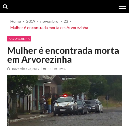
Skip
Skip
to
to
navigation
content
Home
2019
novembro
23
Mulher é encontrada morta em Arvorezinha
ARVOREZINHA
Mulher é encontrada morta
em Arvorezinha
novembro 23, 2019
0
8932