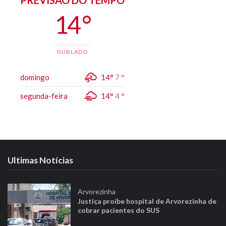
14 °
NUBLADO
domingo
14°
7 °
segunda-feira
14°
4 °
Ultimas Notícias
Arvorezinha
Justiça proíbe hospital de Arvorezinha de
cobrar pacientes do SUS