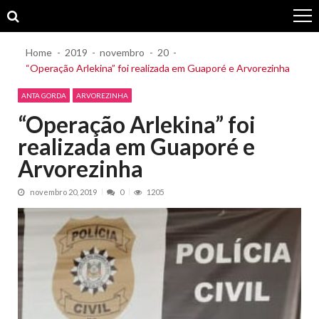
Skip
Skip
to
to
navigation
content
Home
2019
novembro
20
“Operação Arlekina” foi realizada em Guaporé e Arvorezinha
ANTA GORDA
ARVOREZINHA
“Operação Arlekina” foi
realizada em Guaporé e
Arvorezinha
novembro 20, 2019
0
1205