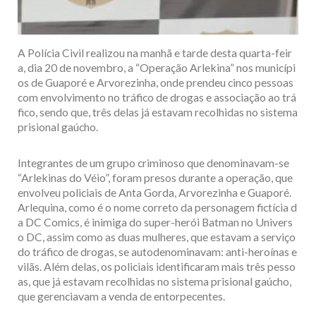
A Polícia Civil realizou na manhã e tarde desta quarta-feir
a, dia 20 de novembro, a “Operação Arlekina” nos municípi
os de Guaporé e Arvorezinha, onde prendeu cinco pessoas
com envolvimento no tráfico de drogas e associação ao trá
fico, sendo que, três delas já estavam recolhidas no sistema
prisional gaúcho.
Integrantes de um grupo criminoso que denominavam-se
“Arlekinas do Véio”, foram presos durante a operação, que
envolveu policiais de Anta Gorda, Arvorezinha e Guaporé.
Arlequina, como é o nome correto da personagem fictícia d
a DC Comics, é inimiga do super-herói Batman no Univers
o DC, assim como as duas mulheres, que estavam a serviço
do tráfico de drogas, se autodenominavam: anti-heroínas e
vilãs. Além delas, os policiais identificaram mais três pesso
as, que já estavam recolhidas no sistema prisional gaúcho,
que gerenciavam a venda de entorpecentes.