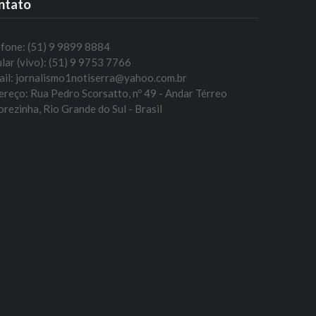
ntato
efone: (51) 9 9899 8884
lar (vivo): (51) 9 9753 7766
ail: jornalismo1notiserra@yahoo.com.br
reço: Rua Pedro Scorsatto, nº 49 - Andar Térreo
rezinha, Rio Grande do Sul - Brasil