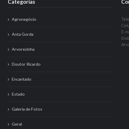
Categorias
Co
Tel
Agronegócio
Celu
E-m
Anta Gorda
Ende
Arvo
Arvorezinha
Doutor Ricardo
Encantado
Estado
Galeria de Fotos
Geral