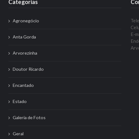
Categorias
Co
Tel
Agronegócio
Celu
E-m
Anta Gorda
Ende
Arvo
Arvorezinha
Doutor Ricardo
Encantado
Estado
Galeria de Fotos
Geral