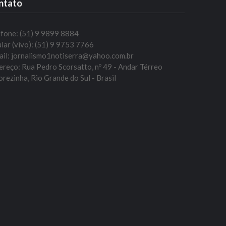
ntato
efone: (51) 9 9899 8884
lar (vivo): (51) 9 9753 7766
ail: jornalismo1notiserra@yahoo.com.br
reço: Rua Pedro Scorsatto, nº 49 - Andar Térreo
rezinha, Rio Grande do Sul - Brasil