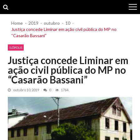
Skip
Skip
to
to
navigation
content
Home
2019
outubro
10
Justiça concede Liminar em ação civil pública do MP no
“Casarão Bassani”
ILÓPOLIS
Justiça concede Liminar em
ação civil pública do MP no
“Casarão Bassani”
outubro 10, 2019
0
1764