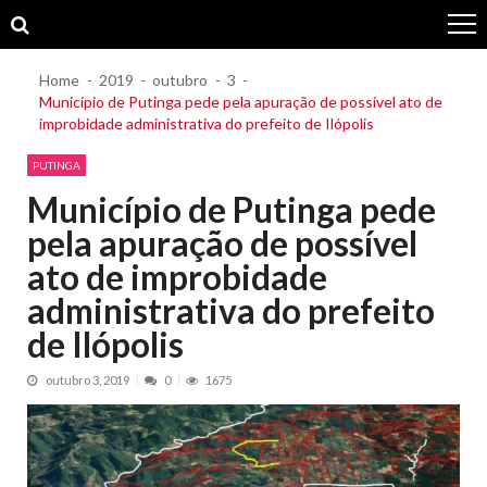
Skip
Skip
to
to
navigation
content
Home
2019
outubro
3
Município de Putinga pede pela apuração de possível ato de
improbidade administrativa do prefeito de Ilópolis
PUTINGA
Município de Putinga pede
pela apuração de possível
ato de improbidade
administrativa do prefeito
de Ilópolis
outubro 3, 2019
0
1675