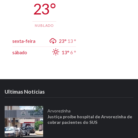
23 °
NUBLADO
sexta-feira
23°
13 °
sábado
13°
6 °
Ultimas Notícias
Arvorezinha
Justiça proíbe hospital de Arvorezinha de
cobrar pacientes do SUS