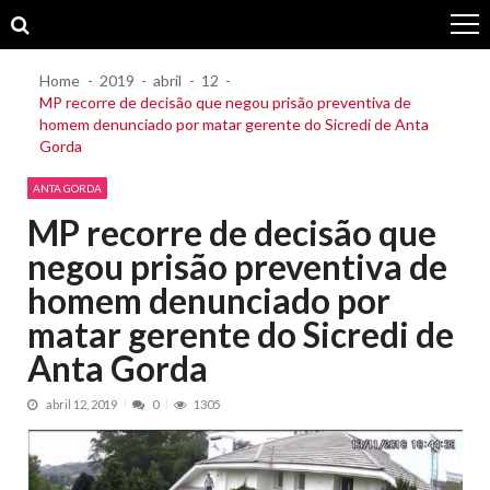
Skip
Skip
to
to
navigation
content
Home
2019
abril
12
MP recorre de decisão que negou prisão preventiva de
homem denunciado por matar gerente do Sicredi de Anta
Gorda
ANTA GORDA
MP recorre de decisão que
negou prisão preventiva de
homem denunciado por
matar gerente do Sicredi de
Anta Gorda
abril 12, 2019
0
1305