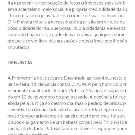
ita a prevenir a reprodução de fatos criminosos, mas tamb
ém a acautelar o meio social e a própria credibilidade da Ju
stiça em face da gravidade do crime e de sua repercussão.
O MP ainda reitera a necessidade da prisão em virtude da
possibilidade do réu, que possui dupla cidadania e elevada
condição financeira, e pode deixar o país a qualquer mome
nto para se ver livre das acusações e dos crimes que lhe são
imputados.
DENÚNCIA
A Promotoria de Justiça de Encantado apresentou, nesta q
uinta-feira, 11, denúncia contra C. A. W. P. pelo homicídio tr
iplamente qualificado de Jacir Potrich, 55 anos, desapareci
do em 13 de novembro do ano passado. A denúncia foi rec
ebida pela Justiça no mesmo dia, mas o pedido de prisão p
reventiva do denunciado não foi acatado. Ele chegou a ser
preso temporariamente em janeiro deste ano, mas foi solt
o após o julgamento de um habeas corpus pelo Tribunal de
Justiça do Estado. Patussi também deverá responder por o
cultação de cadáver.