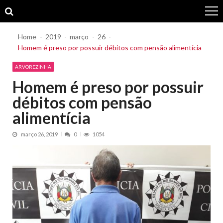
Skip
Skip
to
to
navigation
content
Home
2019
março
26
Homem é preso por possuir débitos com pensão alimentícia
ARVOREZINHA
Homem é preso por possuir
débitos com pensão
alimentícia
março 26, 2019
0
1054