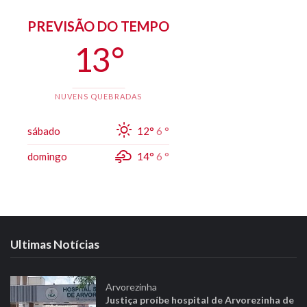
PREVISÃO DO TEMPO
13 °
NUVENS QUEBRADAS
sábado
12°
6 °
domingo
14°
6 °
Ultimas Notícias
Arvorezinha
Justiça proíbe hospital de Arvorezinha de