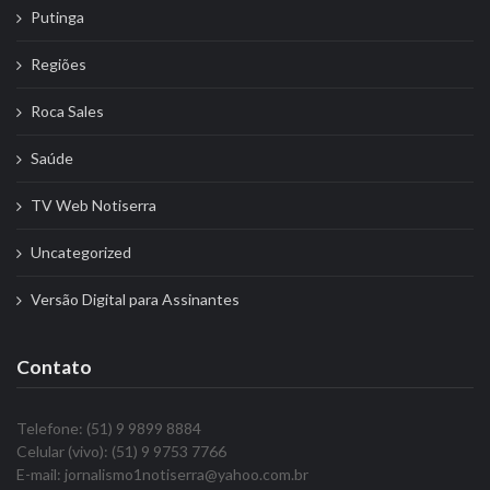
Putinga
Regiões
Roca Sales
Saúde
TV Web Notiserra
Uncategorized
Versão Digital para Assinantes
Contato
Telefone: (51) 9 9899 8884
Celular (vivo): (51) 9 9753 7766
E-mail: jornalismo1notiserra@yahoo.com.br