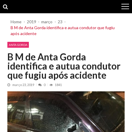
Skip
Skip
to
to
navigation
content
Home
2019
março
23
B M de Anta Gorda identifica e autua condutor que fugiu
após acidente
ANTA GORDA
B M de Anta Gorda
identifica e autua condutor
que fugiu após acidente
março 23, 2019
0
1841