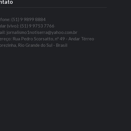
ntato
efone: (51) 9 9899 8884
lar (vivo): (51) 9 9753 7766
ail: jornalismo1notiserra@yahoo.com.br
reço: Rua Pedro Scorsatto, nº 49 - Andar Térreo
rezinha, Rio Grande do Sul - Brasil