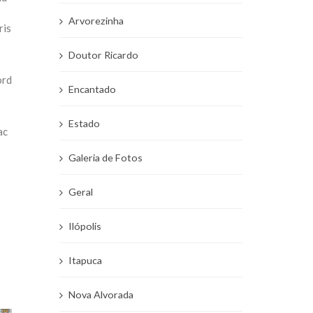
Arvorezinha
ris
Doutor Ricardo
ord
Encantado
Estado
ac
Galeria de Fotos
Geral
Ilópolis
Itapuca
Nova Alvorada