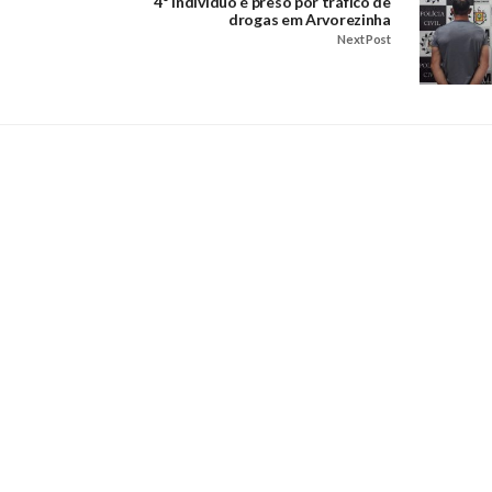
4º indivíduo é preso por tráfico de
drogas em Arvorezinha
Next Post