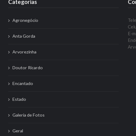
Categorias
Co
Tel
Agronegócio
Celu
E-m
Anta Gorda
Ende
Arvo
Arvorezinha
Doutor Ricardo
Encantado
Estado
Galeria de Fotos
Geral