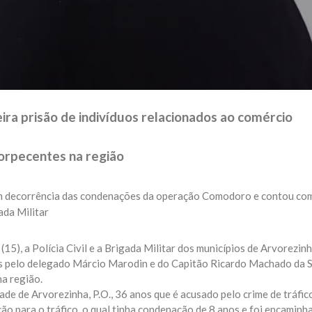
ceira prisão de indivíduos relacionados ao comércio
orpecentes na região
m decorrência das condenações da operação Comodoro e contou co
ada Militar
(15), a Polícia Civil e a Brigada Militar dos municípios de Arvorezin
 pelo delegado Márcio Marodin e do Capitão Ricardo Machado da S
na região.
dade de Arvorezinha, P.O., 36 anos que é acusado pelo crime de tráfic
ão para o tráfico, o qual tinha condenação de 8 anos e foi encaminh