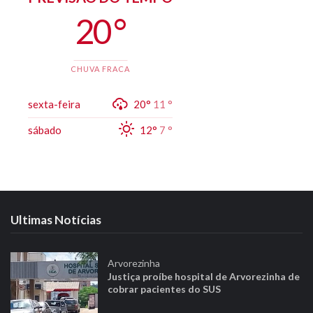
20 °
CHUVA FRACA
sexta-feira
20°
11 °
sábado
12°
7 °
Ultimas Notícias
Arvorezinha
Justiça proíbe hospital de Arvorezinha de
cobrar pacientes do SUS