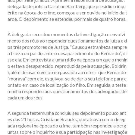
delegada de polícia Caroline Bamberg, que presidiu o inqu
érito na época do crime, começou a ser ouvida no início da t
arde. O depoimento se estendeu por mais de quatro horas.
A delegada recordou momentos da investigação e envolvi
mento dos réus ao responder questionamentos da juíza e d
os três promotores de Justiça. “Causou estranheza sempre
a frieza do pai durante o desaparecimento do Bernardo”, di
sse ela. Em entrevista a uma rádio na época em que o menin
o estava desaparecido, reproduzida pela acusação, Boldrin
i, além de usar o verbo no passado ao referir que Bernardo
“morava” com ele, esquivou-se de dar o seu telefone para c
ontato em caso de localização do filho. Em seguida, a teste
munha respondeu aos questionamentos dos advogados de
cada um dos réus.
A segunda testemunha concluiu seu depoimento pouco ant
es das 21 horas. Cristiane Braucks, que atuava como deleg
ada regional na época do crime, também respondeu a perg
untas sobre o inquérito e sua participação nas investigaçõe