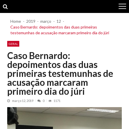
Skip
Skip
to
to
navigation
content
Home
2019
março
12
Caso Bernardo: depoimentos das duas primeiras
testemunhas de acusação marcaram primeiro dia do júri
GERAL
Caso Bernardo:
depoimentos das duas
primeiras testemunhas de
acusação marcaram
primeiro dia do júri
março 12, 2019
0
1171