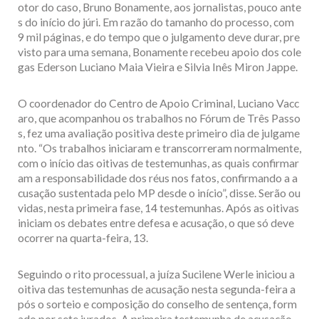
otor do caso, Bruno Bonamente, aos jornalistas, pouco ante
s do início do júri. Em razão do tamanho do processo, com
9 mil páginas, e do tempo que o julgamento deve durar, pre
visto para uma semana, Bonamente recebeu apoio dos cole
gas Ederson Luciano Maia Vieira e Silvia Inês Miron Jappe.
O coordenador do Centro de Apoio Criminal, Luciano Vacc
aro, que acompanhou os trabalhos no Fórum de Três Passo
s, fez uma avaliação positiva deste primeiro dia de julgame
nto. “Os trabalhos iniciaram e transcorreram normalmente,
com o início das oitivas de testemunhas, as quais confirmar
am a responsabilidade dos réus nos fatos, confirmando a a
cusação sustentada pelo MP desde o início”, disse. Serão ou
vidas, nesta primeira fase, 14 testemunhas. Após as oitivas
iniciam os debates entre defesa e acusação, o que só deve
ocorrer na quarta-feira, 13.
Seguindo o rito processual, a juíza Sucilene Werle iniciou a
oitiva das testemunhas de acusação nesta segunda-feira a
pós o sorteio e composição do conselho de sentença, form
ado por sete jurados. A primeira testemunha de acusação,