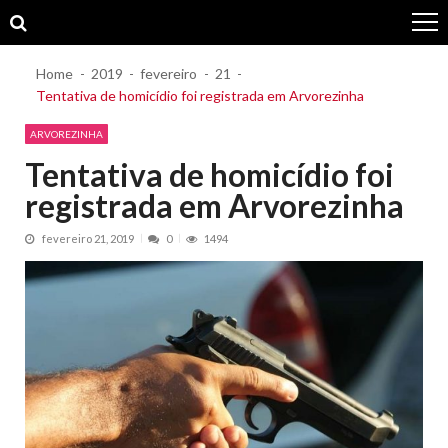
Skip
Skip
to
to
navigation
content
Home
2019
fevereiro
21
Tentativa de homicídio foi registrada em Arvorezinha
ARVOREZINHA
Tentativa de homicídio foi
registrada em Arvorezinha
fevereiro 21, 2019
0
1494